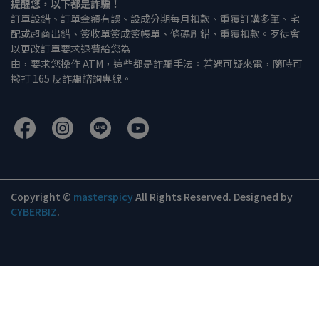
提醒您，以下都是詐騙！
訂單設錯、訂單金額有誤、設成分期每月扣款、重覆訂購多筆、宅
配或超商出錯、簽收單簽成簽帳單、條碼刷錯、重覆扣款。歹徒會
以更改訂單要求退費給您為
由，要求您操作 ATM，這些都是詐騙手法。若遇可疑來電，隨時可
撥打 165 反詐騙諮詢專線。
Copyright ©
masterspicy
All Rights Reserved.
Designed by
CYBERBIZ
.