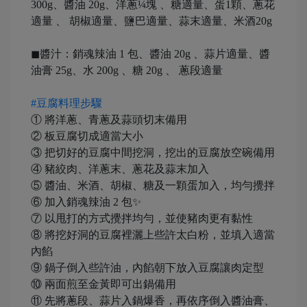
300g、醬油 20g、洋蔥¼塊 、糖適量、蛋1顆、蔥花
適量 、 胡椒適量、鹽巴適量、蒜末適量、米酒20g
◼醬汁：銷魂辣油 1 包、醬油 20g 、蒜片適量、醬
油膏 25g、水 200g 、糖 20g 、 蔥段適量
#豆腐料理步驟
① 將洋蔥、青蔥及蒜頭切末備用
② 板豆腐切成適當大小
③ 把切好的豆腐中間挖洞，挖出的豆腐放空碗備用
④ 豬絞肉、洋蔥末、蔥花及蒜末加入
⑤ 醬油、米酒、胡椒、糖及一顆蛋加入，均勻攪拌
⑥ 加入銷魂辣油 2 包✨
⑦ 以甩打的方式攪拌均勻，並使豬肉更有黏性
⑧ 將挖好洞的豆腐裡灑上些許太白粉，並填入適當
內餡
⑨ 鍋子倒入些許油，內餡朝下放入豆腐讓肉定型
⑩ 兩面煎至金黃即可出鍋備用
⑪ 先將蔥段、蒜片入鍋爆香，再依序倒入醬油膏、