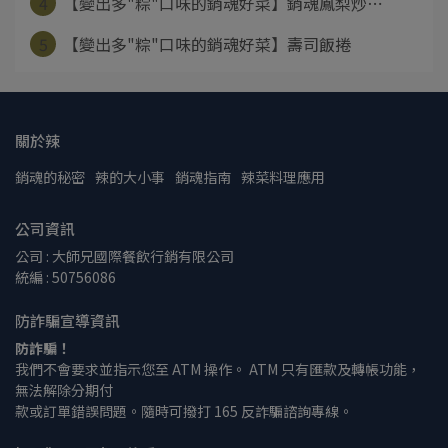
4
【變出多"粽"口味的銷魂好菜】銷魂鳳梨炒⋯
5
【變出多"粽"口味的銷魂好菜】壽司飯捲
關於辣
銷魂的秘密
辣的大小事
銷魂指南
辣菜料理應用
公司資訊
公司 : 大師兄國際餐飲行銷有限公司
統編 : 50756086
防詐騙宣導資訊
防詐騙！
我們不會要求並指示您至 ATM 操作。 ATM 只有匯款及轉帳功能，
無法解除分期付
款或訂單錯誤問題。隨時可撥打 165 反詐騙諮詢專線。