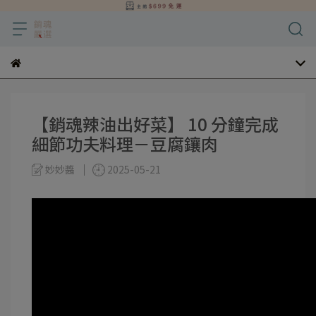
【銷魂辣油出好菜】 10 分鐘完成
細節功夫料理－豆腐鑲肉
妙妙醬
2025-05-21