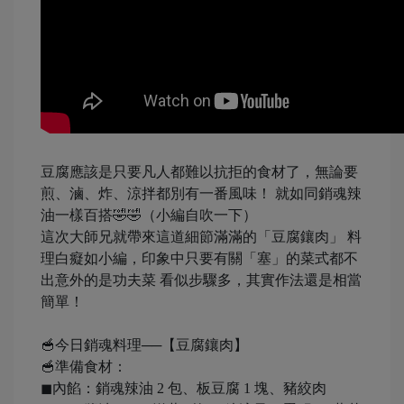
豆腐應該是只要凡人都難以抗拒的食材了，無論要
煎、滷、炸、涼拌都別有一番風味！ 就如同銷魂辣
油一樣百搭🤣🤣（小編自吹一下）
這次大師兄就帶來這道細節滿滿的「豆腐鑲肉」 料
理白癡如小編，印象中只要有關「塞」的菜式都不
出意外的是功夫菜 看似步驟多，其實作法還是相當
簡單！
🥣今日銷魂料理──【豆腐鑲肉】
🥣準備食材：
◼內餡：銷魂辣油 2 包、板豆腐 1 塊、豬絞肉