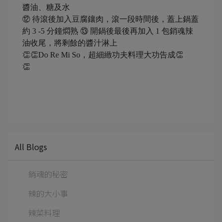
醬油、糖及水
⑫ 待滾後加入豆腐鑲肉，滾一段時間後，蓋上鍋蓋
約 3 -5 分鐘燜熟 ⑬ 開鍋後最後再加入 1 包銷魂辣
油收尾，將剩餘的醬汁淋上
👏👏Do Re Mi So，超細緻功夫料理大功告成👏
👏
All Blogs
銷魂的秘密
辣的大小事
辣菜料理