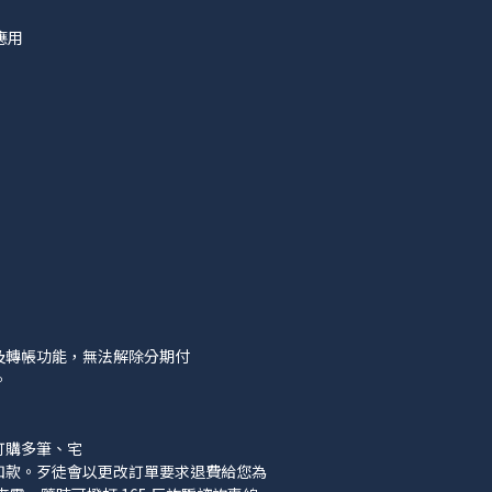
應用
匯款及轉帳功能，無法解除分期付
。
訂購多筆、宅
扣款。歹徒會以更改訂單要求退費給您為