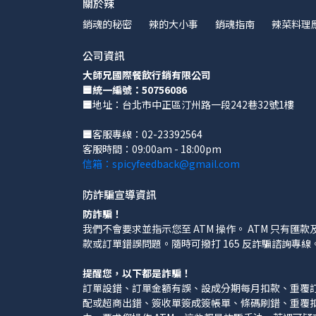
關於辣
銷魂的秘密
辣的大小事
銷魂指南
辣菜料理
公司資訊
大師兄國際餐飲行銷有限公司
🟦統一編號：50756086
🟦
地址：台北市中正區汀州路一段242巷32號1樓
🟦
客服專線：02-23392564
客服時間：09:00am - 18:00pm
信箱：spicyfeedback@gmail.com
防詐騙宣導資訊
防詐騙！
我們不會要求並指示您至 ATM 操作。 ATM 只有
款或訂單錯誤問題。隨時可撥打 165 反詐騙諮詢專線
提醒您，以下都是詐騙！
訂單設錯、訂單金額有誤、設成分期每月扣款、重覆
配或超商出錯、簽收單簽成簽帳單、條碼刷錯、重覆