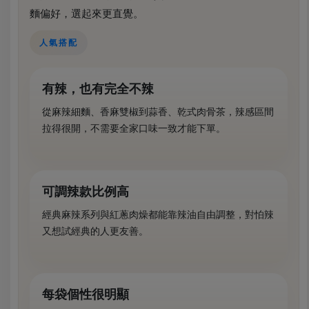
麵偏好，選起來更直覺。
人氣搭配
有辣，也有完全不辣
從麻辣細麵、香麻雙椒到蒜香、乾式肉骨茶，辣感區間
拉得很開，不需要全家口味一致才能下單。
可調辣款比例高
經典麻辣系列與紅蔥肉燥都能靠辣油自由調整，對怕辣
又想試經典的人更友善。
每袋個性很明顯