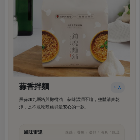
蒜香拌麵
4 入
黑蒜加九層塔與橄欖油，蒜味溫潤不嗆，整體清爽乾
淨，是不敢吃辣族群最安心的一款。
風味雷達
辣感 / 香氣 / 濃郁 / 清爽 / 飽足