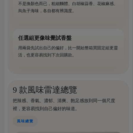
不是換顏色而已，粗細麵體、白胡椒蒜香、花椒麻感、
烏魚子海味，各自都有辨識度。
任選組更像味覺試香盤
用兩袋先試出自己的偏好，比一開始整箱買固定組更靈
活，也更容易找到下次回購款。
9 款風味雷達總覽
把辣感、香氣、濃郁、清爽、飽足感放到同一個尺度
裡，更容易找到自己偏好的味道。
風味總覽