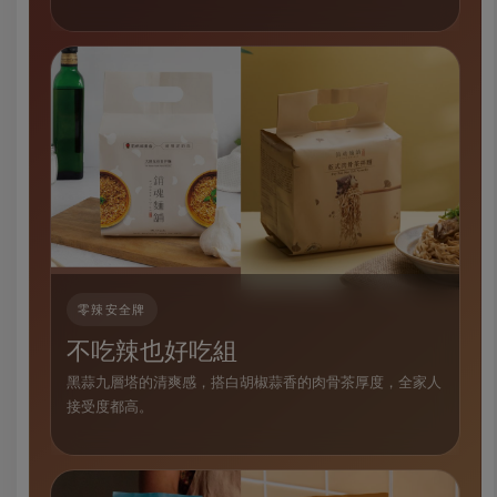
零辣安全牌
不吃辣也好吃組
黑蒜九層塔的清爽感，搭白胡椒蒜香的肉骨茶厚度，全家人
接受度都高。