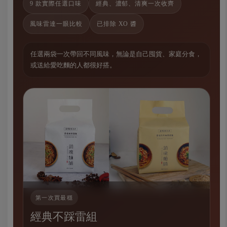
9 款實際任選口味
經典、濃郁、清爽一次收齊
風味雷達一眼比較
已排除 XO 醬
任選兩袋一次帶回不同風味，無論是自己囤貨、家庭分食，
或送給愛吃麵的人都很好搭。
第一次買最穩
經典不踩雷組