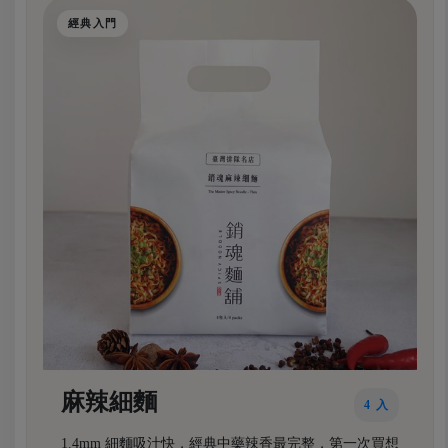
經典入門
麻辣細麵
4 入
1.4mm 細麵吸汁快，經典中藥辣香最完整，第一次買想