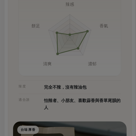
辣感
餅足
香氣
清爽
濃郁
辣度
完全不辣，沒有辣油包
適合誰
怕辣者、小朋友、喜歡蒜香與香草尾韻的
人
台味厚香