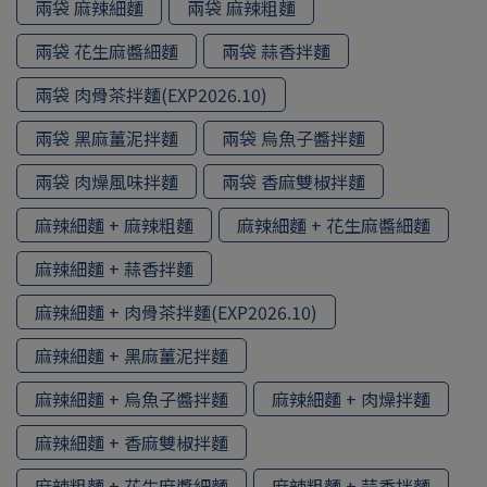
兩袋 麻辣細麵
兩袋 麻辣粗麵
兩袋 花生麻醬細麵
兩袋 蒜香拌麵
兩袋 肉骨茶拌麵(EXP2026.10)
兩袋 黑麻薑泥拌麵
兩袋 烏魚子醬拌麵
兩袋 肉燥風味拌麵
兩袋 香麻雙椒拌麵
麻辣細麵 + 麻辣粗麵
麻辣細麵 + 花生麻醬細麵
麻辣細麵 + 蒜香拌麵
麻辣細麵 + 肉骨茶拌麵(EXP2026.10)
麻辣細麵 + 黑麻薑泥拌麵
麻辣細麵 + 烏魚子醬拌麵
麻辣細麵 + 肉燥拌麵
麻辣細麵 + 香麻雙椒拌麵
麻辣粗麵 + 花生麻醬細麵
麻辣粗麵 + 蒜香拌麵