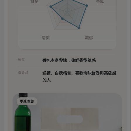
餅足
香氣
清爽
濃郁
辣度
醬包本身帶辣，偏鮮香型辣感
適合誰
送禮、自我犒賞、喜歡海味鮮香與高級感
的人
零辣友善