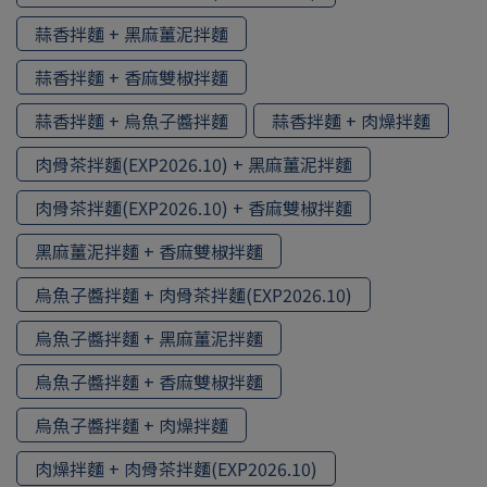
蒜香拌麵 + 黑麻薑泥拌麵
蒜香拌麵 + 香麻雙椒拌麵
蒜香拌麵 + 烏魚子醬拌麵
蒜香拌麵 + 肉燥拌麵
肉骨茶拌麵(EXP2026.10) + 黑麻薑泥拌麵
肉骨茶拌麵(EXP2026.10) + 香麻雙椒拌麵
黑麻薑泥拌麵 + 香麻雙椒拌麵
烏魚子醬拌麵 + 肉骨茶拌麵(EXP2026.10)
烏魚子醬拌麵 + 黑麻薑泥拌麵
烏魚子醬拌麵 + 香麻雙椒拌麵
烏魚子醬拌麵 + 肉燥拌麵
肉燥拌麵 + 肉骨茶拌麵(EXP2026.10)