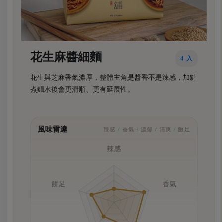
花生麻醬細麵
4 入
花生與芝麻香氣濃厚，整體主角是醬香不是辣感，加點
煮麵水後會更滑順、更有延展性。
風味雷達
辣感 / 香氣 / 濃郁 / 清爽 / 飽足
辣感
餅足
香氣