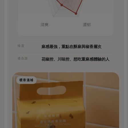
清爽
濃郁
辣度
麻感最強，重點在酥麻與椒香層次
適合誰
花椒控、川味控、想吃重麻感體驗的人
暖香溫補