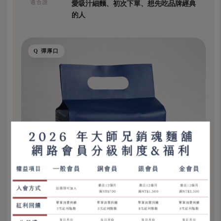
適合誰
愛吸汁細麵、初次下單、想先吃品牌經典
的人
Q 彈厚口