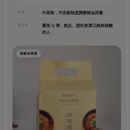
辣度
中高辣，可依耐辣度調整辣油用量
適合誰
重視 Q 彈、飽足、想吃更厚口經典辣麵
的人
濃醬派最愛